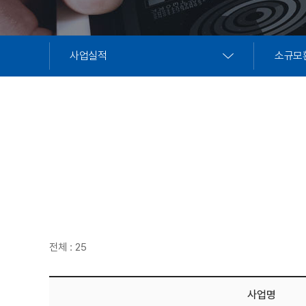
사업실적
소규모
전체 : 25
사업명