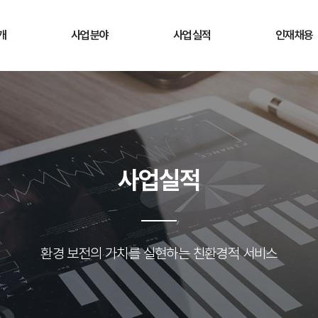
개
사업분야
사업실적
인재채용
경영이념
전과정평가
환경영향평가
채용정보
혁
환경영향평가
전략환경영향평가
복리후생
도
전략환경영향평가
소규모환경영향평가
사업실적
 길
소규모환경영향평가
사후환경영향조사
사후환경영향조사
환경 보전의 가치를 실현하는 친환경적 서비스