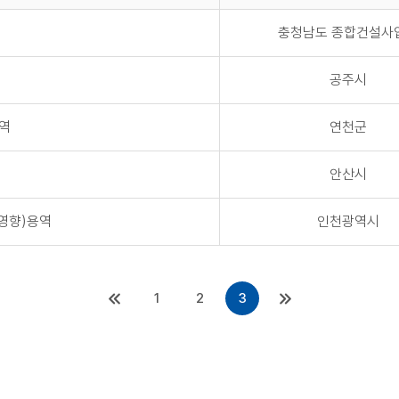
충청남도 종합건설사
공주시
역
연천군
안산시
영향)용역
인천광역시
1
2
3